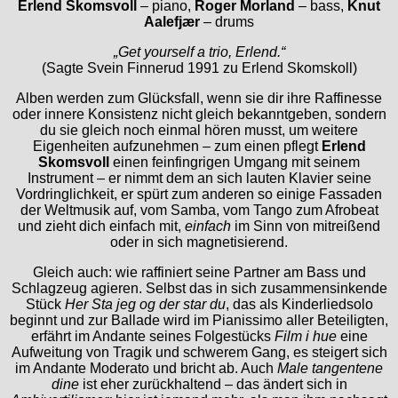
Erlend Skomsvoll
– piano,
Roger Morland
– bass,
Knut
Aalefjær
– drums
„Get yourself a trio, Erlend.“
(Sagte Svein Finnerud 1991 zu Erlend Skomskoll)
Alben werden zum Glücksfall, wenn sie dir ihre Raffinesse
oder innere Konsistenz nicht gleich bekanntgeben, sondern
du sie gleich noch einmal hören musst, um weitere
Eigenheiten aufzunehmen – zum einen pflegt
Erlend
Skomsvoll
einen feinfingrigen Umgang mit seinem
Instrument – er nimmt dem an sich lauten Klavier seine
Vordringlichkeit, er spürt zum anderen so einige Fassaden
der Weltmusik auf, vom Samba, vom Tango zum Afrobeat
und zieht dich einfach mit,
einfach
im Sinn von mitreißend
oder in sich magnetisierend.
Gleich auch: wie raffiniert seine Partner am Bass und
Schlagzeug agieren. Selbst das in sich zusammensinkende
Stück
Her Sta jeg og der star du
, das als Kinderliedsolo
beginnt und zur Ballade wird im Pianissimo aller Beteiligten,
erfährt im Andante seines Folgestücks
Film i hue
eine
Aufweitung von Tragik und schwerem Gang, es steigert sich
im Andante Moderato und bricht ab. Auch
Male tangentene
dine
ist eher zurückhaltend – das ändert sich in