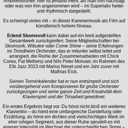
Ambivertilismer:
hier ist jemand mehr, als man ihm nachsagt
oder was von ihm angenommen wird – im Superlativ heiter
und rhythmisch dargestellt.
Es schwingt vieles mit – in dieser Kammermusik als Film auf
künstlerisch hohem Niveau.
Erlend Skomsvoll
kann dabei auf ein breit aufgestelltes
Gesamtwerk zurückgreifen: Seine Mitgliedschaften bei
Skomsork
,
Wibutee
oder
Come Shine
– seine Erfahrungen
im
Trondheim Orchester
, das er mitunter selbst leitet und
arrangiert, die Reihe der Zusammenarbeiten mit Chick
Corea, Pat Metheny und Nils Peter Molvaer, im Rahmen des
Elb Jazz 2023 mit Marius Neset und ein Jahr zuvor mit
Mathias Eick.
Seinen Terminkalender hat er nun entrümpelt und sich
vorübergehend vom Komponieren für große Orchester
zurückgezogen und seine ganze Zeit und Kreativität dem
Klavierspiel und der Trioarbeit gewidmet
.
Ein erstes Ergebnis liegt vor. Du hörst nicht
bloß
ein weiteres
Klaviertrio – du hörst eine umfangreiche Darstellung oder
Erzählung, du hörst ein dichtes und vielschichtiges Werk im
eher ruhigen Segment, aus dieser Ruhe sprudelt es mit
eigener Intensität im Wechsel der unterschiedlichen Tempi –