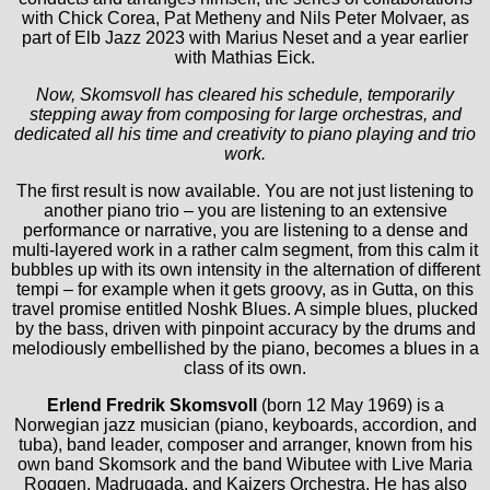
with Chick Corea, Pat Metheny and Nils Peter Molvaer, as
part of Elb Jazz 2023 with Marius Neset and a year earlier
with Mathias Eick.
Now, Skomsvoll has cleared his schedule, temporarily
stepping away from composing for large orchestras, and
dedicated all his time and creativity to piano playing and trio
work.
The first result is now available. You are not just listening to
another piano trio – you are listening to an extensive
performance or narrative, you are listening to a dense and
multi-layered work in a rather calm segment, from this calm it
bubbles up with its own intensity in the alternation of different
tempi – for example when it gets groovy, as in Gutta, on this
travel promise entitled Noshk Blues. A simple blues, plucked
by the bass, driven with pinpoint accuracy by the drums and
melodiously embellished by the piano, becomes a blues in a
class of its own.
Erlend Fredrik Skomsvoll
(born 12 May 1969) is a
Norwegian jazz musician (piano, keyboards, accordion, and
tuba), band leader, composer and arranger, known from his
own band Skomsork and the band Wibutee with Live Maria
Roggen, Madrugada, and Kaizers Orchestra. He has also