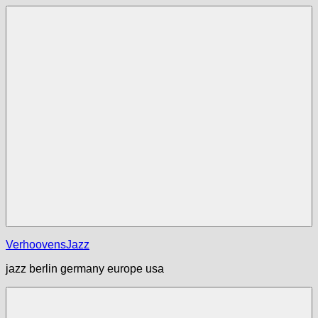
Zum
Inhalt
springen
Menü
VerhoovensJazz
jazz berlin germany europe usa