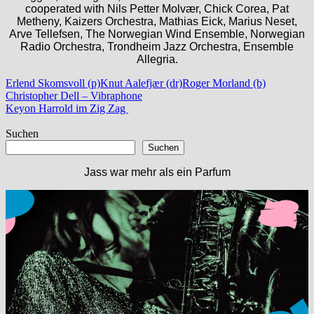
cooperated with Nils Petter Molvær, Chick Corea, Pat
Metheny, Kaizers Orchestra, Mathias Eick, Marius Neset,
Arve Tellefsen, The Norwegian Wind Ensemble, Norwegian
Radio Orchestra, Trondheim Jazz Orchestra, Ensemble
Allegria.
Erlend Skomsvoll (p)
Knut Aalefjær (dr)
Roger Morland (b)
Beitragsnavigation
Vorheriger
Christopher Dell – Vibraphone
Beitrag:
Nächster
Keyon Harrold im Zig Zag
Beitrag:
Suchen
Suchen
Jass war mehr als ein Parfum