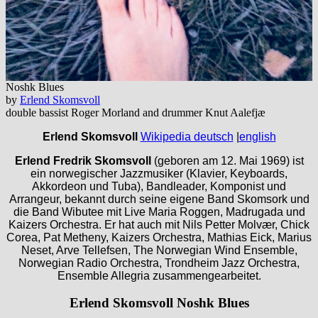
Noshk Blues
by
Erlend Skomsvoll
double bassist Roger Morland and drummer Knut Aalefjæ
Erlend Skomsvoll
Wikipedia deutsch
|
english
Erlend Fredrik Skomsvoll
(geboren am 12. Mai 1969) ist
ein norwegischer Jazzmusiker (Klavier, Keyboards,
Akkordeon und Tuba), Bandleader, Komponist und
Arrangeur, bekannt durch seine eigene Band Skomsork und
die Band Wibutee mit Live Maria Roggen, Madrugada und
Kaizers Orchestra. Er hat auch mit Nils Petter Molvær, Chick
Corea, Pat Metheny, Kaizers Orchestra, Mathias Eick, Marius
Neset, Arve Tellefsen, The Norwegian Wind Ensemble,
Norwegian Radio Orchestra, Trondheim Jazz Orchestra,
Ensemble Allegria zusammengearbeitet.
Erlend Skomsvoll
Noshk Blues