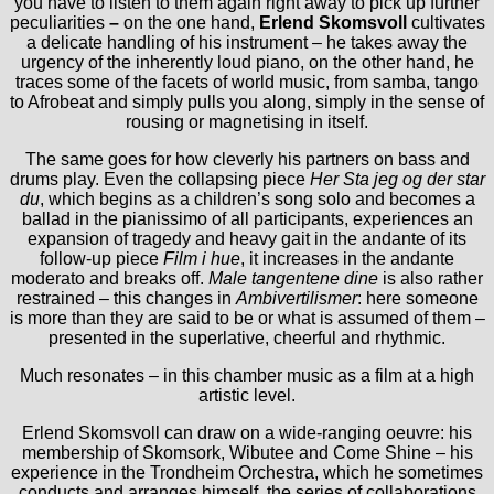
you have to listen to them again right away to pick up further
peculiarities
–
on the one hand,
Erlend Skomsvoll
cultivates
a delicate handling of his instrument – he takes away the
urgency of the inherently loud piano, on the other hand, he
traces some of the facets of world music, from samba, tango
to Afrobeat and simply pulls you along, simply in the sense of
rousing or magnetising in itself.
The same goes for how cleverly his partners on bass and
drums play. Even the collapsing piece
Her Sta jeg og der star
du
, which begins as a children’s song solo and becomes a
ballad in the pianissimo of all participants, experiences an
expansion of tragedy and heavy gait in the andante of its
follow-up piece
Film i hue
, it increases in the andante
moderato and breaks off.
Male tangentene dine
is also rather
restrained – this changes in
Ambivertilismer
: here someone
is more than they are said to be or what is assumed of them –
presented in the superlative, cheerful and rhythmic.
Much resonates – in this chamber music as a film at a high
artistic level.
Erlend Skomsvoll can draw on a wide-ranging oeuvre: his
membership of Skomsork, Wibutee and Come Shine – his
experience in the Trondheim Orchestra, which he sometimes
conducts and arranges himself, the series of collaborations