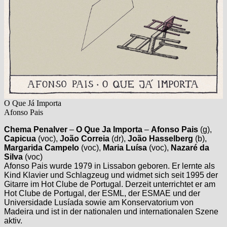
O Que Já Importa
Afonso Pais
Chema Penalver
–
O Que Ja Importa
–
Afonso Pais
(g),
Capicua
(voc),
João Correia
(dr),
João Hasselberg
(b),
Margarida Campelo
(voc),
Maria Luísa
(voc),
Nazaré da
Silva
(voc)
Afonso Pais wurde 1979 in Lissabon geboren. Er lernte als
Kind Klavier und Schlagzeug und widmet sich seit 1995 der
Gitarre im Hot Clube de Portugal. Derzeit unterrichtet er am
Hot Clube de Portugal, der ESML, der ESMAE und der
Universidade Lusíada sowie am Konservatorium von
Madeira und ist in der nationalen und internationalen Szene
aktiv.