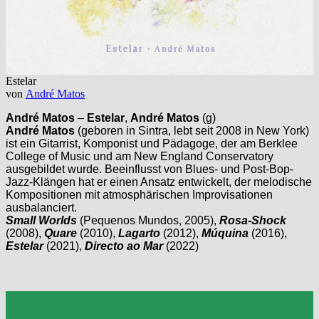
Estelar
von
André Matos
André Matos
–
Estelar
,
André Matos
(g)
André Matos
(geboren in Sintra, lebt seit 2008 in New York)
ist ein Gitarrist, Komponist und Pädagoge, der am Berklee
College of Music und am New England Conservatory
ausgebildet wurde. Beeinflusst von Blues- und Post-Bop-
Jazz-Klängen hat er einen Ansatz entwickelt, der melodische
Kompositionen mit atmosphärischen Improvisationen
ausbalanciert.
Small Worlds
(Pequenos Mundos, 2005),
Rosa‑Shock
(2008),
Quare
(2010),
Lagarto
(2012),
Múquina
(2016),
Estelar
(2021),
Directo ao Mar
(2022)