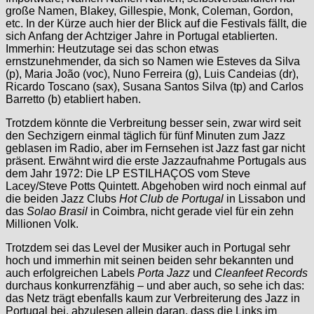
große Namen, Blakey, Gillespie, Monk, Coleman, Gordon,
etc. In der Kürze auch hier der Blick auf die Festivals fällt, die
sich Anfang der Achtziger Jahre in Portugal etablierten.
Immerhin: Heutzutage sei das schon etwas
ernstzunehmender, da sich so Namen wie Esteves da Silva
(p), Maria João (voc), Nuno Ferreira (g), Luis Candeias (dr),
Ricardo Toscano (sax), Susana Santos Silva (tp) and Carlos
Barretto (b) etabliert haben.
Trotzdem könnte die Verbreitung besser sein, zwar wird seit
den Sechzigern einmal täglich für fünf Minuten zum Jazz
geblasen im Radio, aber im Fernsehen ist Jazz fast gar nicht
präsent. Erwähnt wird die erste Jazzaufnahme Portugals aus
dem Jahr 1972: Die LP ESTILHAÇOS vom Steve
Lacey/Steve Potts Quintett. Abgehoben wird noch einmal auf
die beiden Jazz Clubs
Hot Club de Portugal
in Lissabon und
das
Solao Brasil
in Coimbra, nicht gerade viel für ein zehn
Millionen Volk.
Trotzdem sei das Level der Musiker auch in Portugal sehr
hoch und immerhin mit seinen beiden sehr bekannten und
auch erfolgreichen Labels
Porta Jazz
und
Cleanfeet Records
durchaus konkurrenzfähig – und aber auch, so sehe ich das:
das Netz trägt ebenfalls kaum zur Verbreiterung des Jazz in
Portugal bei, abzulesen allein daran, dass die Links im