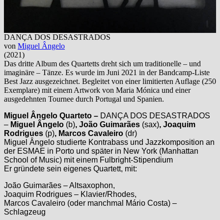
DANÇA DOS DESASTRADOS
von
Miguel Ângelo
(2021)
Das dritte Album des Quartetts dreht sich um traditionelle – und
imaginäre – Tänze. Es wurde im Juni 2021 in der Bandcamp-Liste
Best Jazz ausgezeichnet. Begleitet von einer limitierten Auflage (250
Exemplare) mit einem Artwork von Maria Mónica und einer
ausgedehnten Tournee durch Portugal und Spanien.
Miguel Ângelo Quarteto –
DANÇA DOS DESASTRADOS
–
Miguel Ângelo
(b)
, João Guimarães
(sax)
, Joaquim
Rodrigues
(p)
, Marcos Cavaleiro
(dr)
Miguel Ângelo studierte Kontrabass und Jazzkomposition an
der ESMAE in Porto und später in New York (Manhattan
School of Music) mit einem Fulbright-Stipendium
Er gründete sein eigenes Quartett, mit:
João Guimarães – Altsaxophon,
Joaquim Rodrigues – Klavier/Rhodes,
Marcos Cavaleiro (oder manchmal Mário Costa) –
Schlagzeug