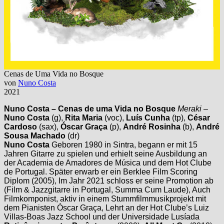
Cenas de Uma Vida no Bosque
von
Nuno Costa
2021
Nuno Costa – Cenas de uma Vida no Bosque
Meraki
–
Nuno Costa
(g),
Rita Maria
(voc),
Luís Cunha
(tp),
César
Cardoso
(sax),
Óscar Graça
(p),
André Rosinha
(b),
André
Sousa
Machado
(dr)
Nuno Costa
Geboren 1980 in Sintra, begann er mit 15
Jahren Gitarre zu spielen und erhielt seine Ausbildung an
der Academia de Amadores de Música und dem Hot Clube
de Portugal. Später erwarb er ein Berklee Film Scoring
Diplom (2005), Im Jahr 2021 schloss er seine Promotion ab
(Film & Jazzgitarre in Portugal, Summa Cum Laude), Auch
Filmkomponist, aktiv in einem Stummfilmmusikprojekt mit
dem Pianisten Óscar Graça, Lehrt an der Hot Clube’s Luiz
Villas-Boas Jazz School und der Universidade Lusíada