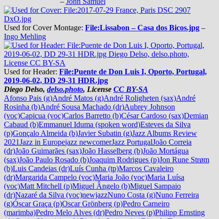
–
John Samuel
Used for Cover Montage:
File:Lissabon – Casa dos Bicos.jpg
–
Ingo Mehling
Used for Header:
File:Puente de Don Luis I, Oporto, Portugal,
2019-06-02, DD 29-31 HDR.jpg
Diego Delso,
delso.photo
, License
CC BY-SA
Afonso Pais (g)
André Matos (g)
André Roligheten (sax)
André
Rosinha (b)
André Sousa Machado (dr)
Aubrey Johnson
(voc)
Capicua (voc)
Carlos Barretto (b)
César Cardoso (sax)
Demian
Cabaud (b)
Emmanuel Iduma (spoken word)
Esteves da Silva
(p)
Gonçalo Almeida (b)
Javier Subatin (g)
Jazz Albums Review
2021
Jazz in Europe
jazz newcomer
Jazz Portugal
João Correia
(dr)
João Guimarães (sax)
João Hasselberg (b)
João Mortágua
(sax)
João Paulo Rosado (b)
Joaquim Rodrigues (p)
Jon Rune Strøm
(b)
Luis Candeias (dr)
Luís Cunha (tp)
Marcos Cavaleiro
(dr)
Margarida Campelo (voc)
Maria João (voc)
Maria Luísa
(voc)
Matt Mitchell (p)
Miguel Ângelo (b)
Miguel Sampaio
(dr)
Nazaré da Silva (voc)
newjazz
Nuno Costa (g)
Nuno Ferreira
(g)
Óscar Graça (p)
Oscar Grönberg (p)
Pedro Carneiro
(marimba)
Pedro Melo Alves (dr)
Pedro Neves (p)
Philipp Ernsting