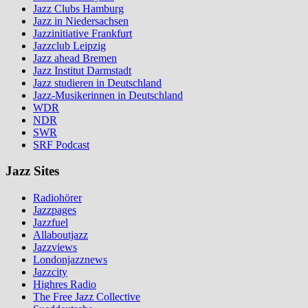
Jazz Clubs Hamburg
Jazz in Niedersachsen
Jazzinitiative Frankfurt
Jazzclub Leipzig
Jazz ahead Bremen
Jazz Institut Darmstadt
Jazz studieren in Deutschland
Jazz-Musikerinnen in Deutschland
WDR
NDR
SWR
SRF Podcast
Jazz Sites
Radiohörer
Jazzpages
Jazzfuel
Allaboutjazz
Jazzviews
Londonjazznews
Jazzcity
Highres Radio
The Free Jazz Collective