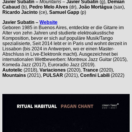
Javier Subatin –
Mountains
–
Javier Subatin
(g),
Demian
Cabaud
(b),
Pedro Melo Alves
(dr),
João Mortágua
(sax),
Ricardo Jacinto
(ce),
Samuel Gapp
(p)
Javier Subatin
–
Website
Geboren 1985 in Buenos Aires, entdeckte er die Gitarre im
Alter von zehn Jahren und studierte elektroakustische
Komposition, bevor er sich auf populäre Musik/Tango
spezialisierte, Seit 2014 lebt er in Paris und wohnt derzeit in
Lissabon (bis 2024 in Antwerpen, wo er einen Master-
Abschluss in Live-Elektronik macht). Ausgezeichnet bei
internationalen Wettbewerben: Montreux Jazz Guitar (2015),
Komeda Jazz (2017), Euroradio Jazz (2019).
Autotelic
(2018),
Variaciones
(2020),
Trance
(2020),
Mountains
(2021),
PULSAR
(2021),
Confini Labili
(2022)