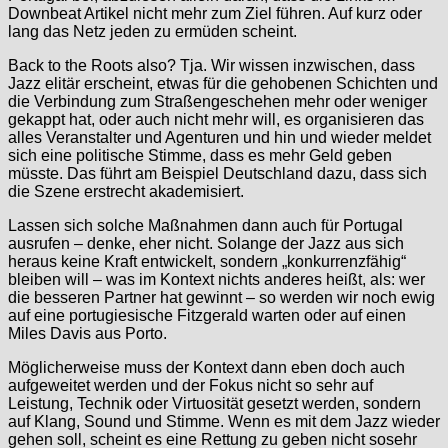
Downbeat Artikel nicht mehr zum Ziel führen. Auf kurz oder
lang das Netz jeden zu ermüden scheint.
Back to the Roots also? Tja. Wir wissen inzwischen, dass
Jazz elitär erscheint, etwas für die gehobenen Schichten und
die Verbindung zum Straßengeschehen mehr oder weniger
gekappt hat, oder auch nicht mehr will, es organisieren das
alles Veranstalter und Agenturen und hin und wieder meldet
sich eine politische Stimme, dass es mehr Geld geben
müsste. Das führt am Beispiel Deutschland dazu, dass sich
die Szene erstrecht akademisiert.
Lassen sich solche Maßnahmen dann auch für Portugal
ausrufen – denke, eher nicht. Solange der Jazz aus sich
heraus keine Kraft entwickelt, sondern „konkurrenzfähig“
bleiben will – was im Kontext nichts anderes heißt, als: wer
die besseren Partner hat gewinnt – so werden wir noch ewig
auf eine portugiesische Fitzgerald warten oder auf einen
Miles Davis aus Porto.
Möglicherweise muss der Kontext dann eben doch auch
aufgeweitet werden und der Fokus nicht so sehr auf
Leistung, Technik oder Virtuosität gesetzt werden, sondern
auf Klang, Sound und Stimme. Wenn es mit dem Jazz wieder
gehen soll, scheint es eine Rettung zu geben nicht sosehr