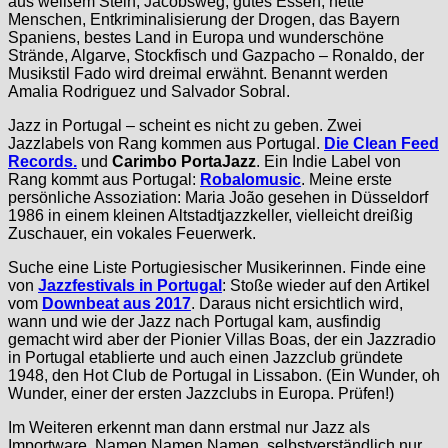
aus weißem Stein, Jacobsweg, gutes Essen, nette
Menschen, Entkriminalisierung der Drogen, das Bayern
Spaniens, bestes Land in Europa und wunderschöne
Strände, Algarve, Stockfisch und Gazpacho – Ronaldo, der
Musikstil Fado wird dreimal erwähnt. Benannt werden
Amalia Rodriguez und Salvador Sobral.
Jazz in Portugal – scheint es nicht zu geben. Zwei
Jazzlabels von Rang kommen aus Portugal.
Die Clean Feed
Records.
und
Carimbo PortaJazz
. Ein Indie Label von
Rang kommt aus Portugal:
Robalomusic
. Meine erste
persönliche Assoziation: Maria João gesehen in Düsseldorf
1986 in einem kleinen Altstadtjazzkeller, vielleicht dreißig
Zuschauer, ein vokales Feuerwerk.
Suche eine Liste Portugiesischer Musikerinnen. Finde eine
von
Jazzfestivals in Portugal
: Stoße wieder auf den Artikel
vom
Downbeat aus 2017
. Daraus nicht ersichtlich wird,
wann und wie der Jazz nach Portugal kam, ausfindig
gemacht wird aber der Pionier Villas Boas, der ein Jazzradio
in Portugal etablierte und auch einen Jazzclub gründete
1948, den Hot Club de Portugal in Lissabon. (Ein Wunder, oh
Wunder, einer der ersten Jazzclubs in Europa. Prüfen!)
Im Weiteren erkennt man dann erstmal nur Jazz als
Importware, Namen Namen Namen, selbstverständlich nur