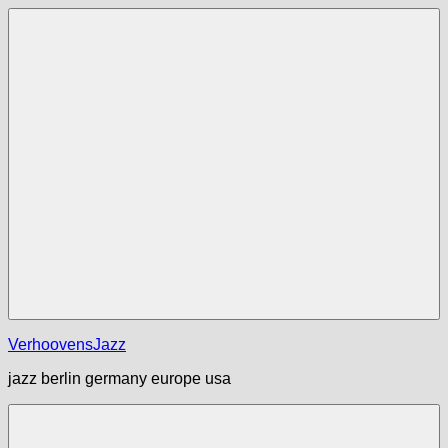
Zum
Inhalt
springen
Menü
VerhoovensJazz
jazz berlin germany europe usa