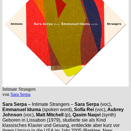
Intimate Strangers
von
Sara Serpa
Sara Serpa –
Intimate Strangers –
Sara Serpa
(voc)
,
Emmanuel Iduma
(spoken word)
, Sofía Rei
(voc)
, Aubrey
Johnson
(voc)
, Matt Mitchell
(p)
, Qasim Naqvi
(synth)
Geboren in Lissabon (1979), studierte sie als Kind
klassisches Klavier und Gesang, entdeckte aber kurz vor
ihrem Umzug in die USA im Jahr 2005 (Berklee, New