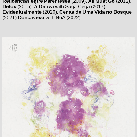
Reticências entre Parênteses
(2009),
All Must Go
(2012),
Detox
(2015),
À Deriva
with Saga Cega (2017),
Evidentualmente
(2020),
Cenas de Uma Vida no Bosque
(2021)
Concavexo
with NoA (2022)