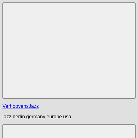
Zum
Inhalt
springen
Menü
VerhoovensJazz
jazz berlin germany europe usa