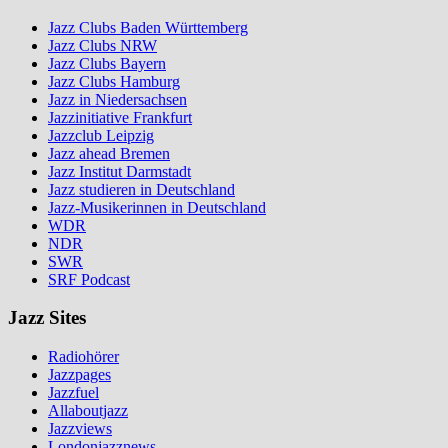
Jazz Clubs Baden Württemberg
Jazz Clubs NRW
Jazz Clubs Bayern
Jazz Clubs Hamburg
Jazz in Niedersachsen
Jazzinitiative Frankfurt
Jazzclub Leipzig
Jazz ahead Bremen
Jazz Institut Darmstadt
Jazz studieren in Deutschland
Jazz-Musikerinnen in Deutschland
WDR
NDR
SWR
SRF Podcast
Jazz Sites
Radiohörer
Jazzpages
Jazzfuel
Allaboutjazz
Jazzviews
Londonjazznews