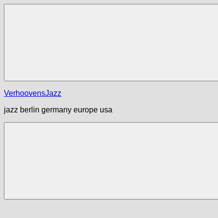
Zum
Inhalt
springen
Menü
VerhoovensJazz
jazz berlin germany europe usa
Menü