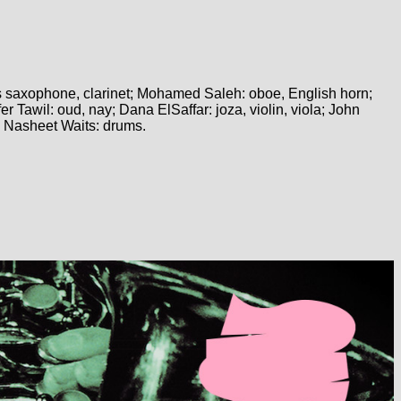
ss saxophone, clarinet; Mohamed Saleh: oboe, English horn;
Tawil: oud, nay; Dana ElSaffar: joza, violin, viola; John
 Nasheet Waits: drums.