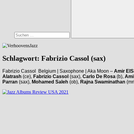
Suchen
Schlagwort:
Fabrizio Cassol (sax)
Fabrizio Cassol Belgium | Saxophone | Aka Moon –
Amir ElS
Alatrash
(ce),
Fabrizio Cassol
(sax),
Carlo De Rosa
(b),
Amir
Parran
(sax),
Mohamed Saleh
(ob),
Rajna Swaminathan
(mr