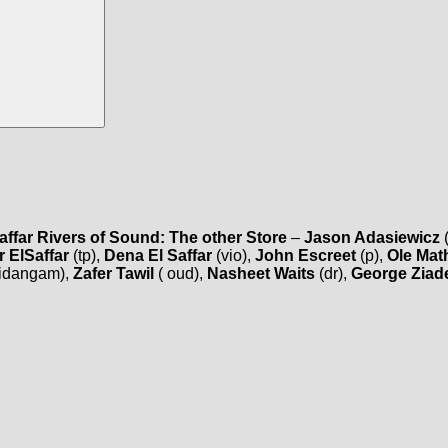
affar
Rivers of Sound: The other Store
–
Jason Adasiewicz
(
 ElSaffar
(tp),
Dena El Saffar
(vio),
John Escreet
(p),
Ole Mat
idangam),
Zafer Tawil
( oud),
Nasheet Waits
(dr),
George Ziad