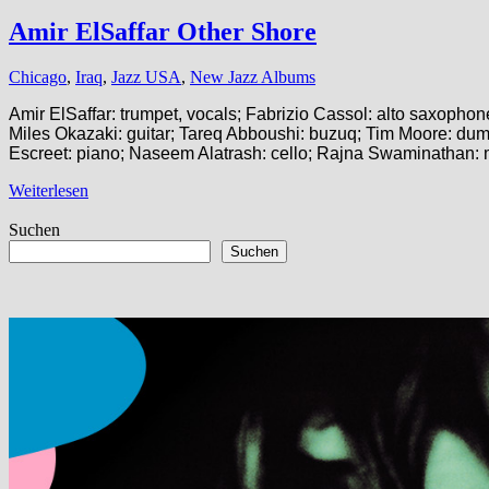
Amir ElSaffar Other Shore
Chicago
,
Iraq
,
Jazz USA
,
New Jazz Albums
Amir ElSaffar: trumpet, vocals; Fabrizio Cassol: alto saxoph
Miles Okazaki: guitar; Tareq Abboushi: buzuq; Tim Moore: dumb
Escreet: piano; Naseem Alatrash: cello; Rajna Swaminathan: 
Weiterlesen
Suchen
Suchen