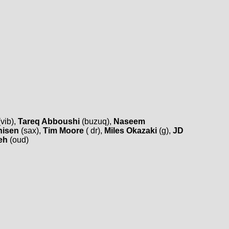
vib),
Tareq Abboushi
(buzuq),
Naseem
hisen
(sax),
Tim Moore
( dr),
Miles Okazaki
(g),
JD
eh
(oud)