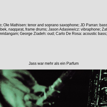
one; Ole Mathisen: tenor and soprano saxophone; JD Parran: ba
ek, naqqarat, frame drums; Jason Adasiewicz: vibraphone; Zafer 
mridangam; George Ziadeh: oud; Carlo De Rosa: acoustic bass;
Jass war mehr als ein Parfum