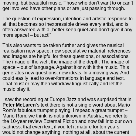
moving, but beautiful music. Those who don’t want to or can’t
get involved have other plans or are just passing through.
The question of expression, intention and artistic response to
all that becomes so inexpressible drives every artist, and is
often answered with a „better keep quiet and don’t give it any
more space! – but act!“
This also wants to be taken further and gives the musical
realisation new space, new speculative material, references
and images are helpful for these questions, or associations.
The image of the well, the image of the depth. The image of
space – out of language. Against it or with it the music. This
generates new questions, new ideas. In a moving way. And
could easily lead to over-formations in language and text.
That must or may then withdraw linguistically and let the
music play it.
I saw the recording at Europe Jazz and was surprised that in
Peter McLaren
’s text there is not a single word about Mario
Rom’s fabulous trumpet playing. I repeat: a great trumpet –
Mario Rom, we think, is not unknown in Austria, we refer to
the 10-year review External Fiction and now fall into our own
sadness: that even text, if you let it mature for ten years,
would not change anything, nothing at all, about the current