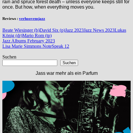
rain and spruce forest death – unless everyone keeps still for
once. But how, when everything moves you.
Reviews :
verhoovensjazz
Beate Wiesinger (b)
David Six (p)
Jazz 2023
Jazz News 2023
Lukas
König (dr)
Mario Rom (tp)
Beitragsnavigation
Vorheriger
Jazz Albums February 2023
Beitrag:
Nächster
Lisa Marie Simmons NoteSpeak 12
Beitrag:
Suchen
Suchen
Jass war mehr als ein Parfum