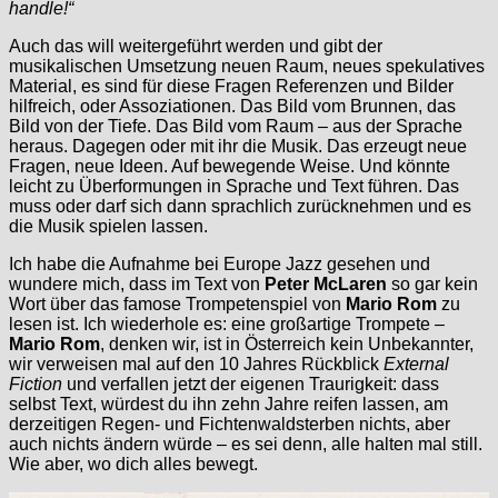
handle!“
Auch das will weitergeführt werden und gibt der
musikalischen Umsetzung neuen Raum, neues spekulatives
Material, es sind für diese Fragen Referenzen und Bilder
hilfreich, oder Assoziationen. Das Bild vom Brunnen, das
Bild von der Tiefe. Das Bild vom Raum – aus der Sprache
heraus. Dagegen oder mit ihr die Musik. Das erzeugt neue
Fragen, neue Ideen. Auf bewegende Weise. Und könnte
leicht zu Überformungen in Sprache und Text führen. Das
muss oder darf sich dann sprachlich zurücknehmen und es
die Musik spielen lassen.
Ich habe die Aufnahme bei Europe Jazz gesehen und
wundere mich, dass im Text von
Peter McLaren
so gar kein
Wort über das famose Trompetenspiel von
Mario Rom
zu
lesen ist. Ich wiederhole es: eine großartige Trompete –
Mario Rom
, denken wir, ist in Österreich kein Unbekannter,
wir verweisen mal auf den 10 Jahres Rückblick
External
Fiction
und verfallen jetzt der eigenen Traurigkeit: dass
selbst Text, würdest du ihn zehn Jahre reifen lassen, am
derzeitigen Regen- und Fichtenwaldsterben nichts, aber
auch nichts ändern würde – es sei denn, alle halten mal still.
Wie aber, wo dich alles bewegt.