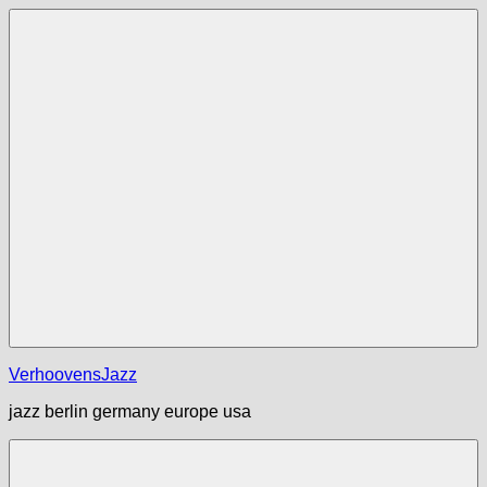
Zum
Inhalt
springen
Menü
VerhoovensJazz
jazz berlin germany europe usa