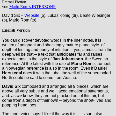
Eternal Fiction
von
Mario Rom’s INTERZONE
David Six –
Website
(p), Lukas König (dr), Beate Wiesinger
(b), Mario Rom (tp)
English Version
You can discover devoted words in the liner notes, it is
written of poignant and shockingly mature piano style, of
depth of feeling and purity of intuition – yes, a music from the
deep well be that – a text that anticipates far and raises
expectations. In the style of
Jan Johansson
, the Swedish
reference. At the latest with the use of
Mario Rom
’s trumpet,
a Norwegian reference is also in the room. Even if
Daniel
Herskedal
does it with the tuba, the well of the supercooled
North could be said to come from Austria.
David Six
composed and arranged all 9 pieces, which are
above all very subtle and well laced emotional statements,
and: as we know, they are not plucked out of thin air, but
come from a depth of their own – beyond the short-lived and
popping headlines.
The inner voice says: I like it the way it is, it is sad, also