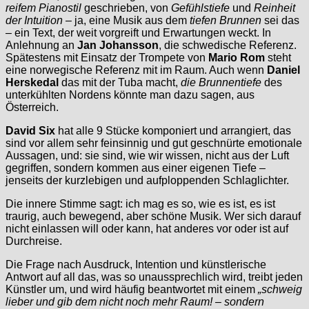
reifem
Pianostil
geschrieben, von
Gefühlstiefe
und
Reinheit
der Intuition
– ja, eine Musik aus dem
tiefen Brunnen
sei das
– ein Text, der weit vorgreift und Erwartungen weckt. In
Anlehnung an
Jan Johansson
, die schwedische Referenz.
Spätestens mit Einsatz der Trompete von
Mario Rom
steht
eine norwegische Referenz mit im Raum. Auch wenn
Daniel
Herskedal
das mit der Tuba macht,
die Brunnentiefe
des
unterkühlten Nordens könnte man dazu sagen, aus
Österreich.
David Six
hat alle 9 Stücke komponiert und arrangiert, das
sind vor allem sehr feinsinnig und gut geschnürte emotionale
Aussagen, und: sie sind, wie wir wissen, nicht aus der Luft
gegriffen, sondern kommen aus einer eigenen Tiefe –
jenseits der kurzlebigen und aufploppenden Schlaglichter.
Die innere Stimme sagt: ich mag es so, wie es ist, es ist
traurig, auch bewegend, aber schöne Musik. Wer sich darauf
nicht einlassen will oder kann, hat anderes vor oder ist auf
Durchreise.
Die Frage nach Ausdruck, Intention und künstlerische
Antwort auf all das, was so unaussprechlich wird, treibt jeden
Künstler um, und wird häufig beantwortet mit einem
„schweig
lieber und gib dem nicht noch mehr Raum! – sondern