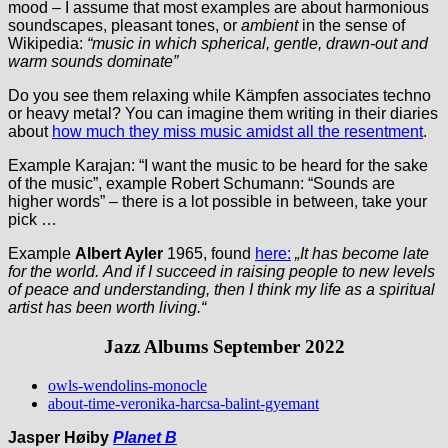
mood – I assume that most examples are about harmonious
soundscapes, pleasant tones, or
ambient
in the sense of
Wikipedia:
“music in which spherical, gentle, drawn-out and
warm sounds dominate”
Do you see them relaxing while Kämpfen associates techno
or heavy metal? You can imagine them writing in their diaries
about
how much they miss music amidst all the resentment
.
Example Karajan: “I want the music to be heard for the sake
of the music”, example Robert Schumann: “Sounds are
higher words” – there is a lot possible in between, take your
pick …
Example
Albert Ayler
1965, found
here:
„It has become late
for the world.
And if I succeed in raising people to new levels
of peace and understanding, then I think my life as a spiritual
artist has been worth living.“
Jazz Albums September 2022
owls-wendolins-monocle
about-time-veronika-harcsa-balint-gyemant
Jasper Høiby
Planet B