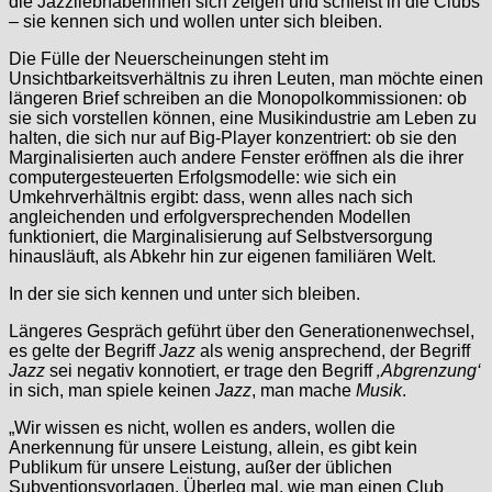
die Jazzliebhaberinnen sich zeigen und schielst in die Clubs
– sie kennen sich und wollen unter sich bleiben.
Die Fülle der Neuerscheinungen steht im
Unsichtbarkeitsverhältnis zu ihren Leuten, man möchte einen
längeren Brief schreiben an die Monopolkommissionen: ob
sie sich vorstellen können, eine Musikindustrie am Leben zu
halten, die sich nur auf Big-Player konzentriert: ob sie den
Marginalisierten auch andere Fenster eröffnen als die ihrer
computergesteuerten Erfolgsmodelle: wie sich ein
Umkehrverhältnis ergibt: dass, wenn alles nach sich
angleichenden und erfolgversprechenden Modellen
funktioniert, die Marginalisierung auf Selbstversorgung
hinausläuft, als Abkehr hin zur eigenen familiären Welt.
In der sie sich kennen und unter sich bleiben.
Längeres Gespräch geführt über den Generationenwechsel,
es gelte der Begriff
Jazz
als wenig ansprechend, der Begriff
Jazz
sei negativ konnotiert, er trage den Begriff
‚Abgrenzung‘
in sich, man spiele keinen
Jazz
, man mache
Musik
.
„Wir wissen es nicht, wollen es anders, wollen die
Anerkennung für unsere Leistung, allein, es gibt kein
Publikum für unsere Leistung, außer der üblichen
Subventionsvorlagen. Überleg mal, wie man einen Club