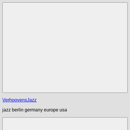
Zum
Inhalt
springen
Menü
VerhoovensJazz
jazz berlin germany europe usa