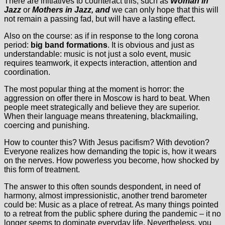
There are initiatives to counteract this, such as
Woman in
Jazz
or
Mothers in Jazz, and
we can only hope that this will
not remain a passing fad, but will have a lasting effect.
Also on the course: as if in response to the long corona
period:
big band formations
. It is obvious and just as
understandable: music is not just a solo event, music
requires teamwork, it expects interaction, attention and
coordination.
The most popular thing at the moment is horror: the
aggression on offer there in Moscow is hard to beat. When
people meet strategically and believe they are superior.
When their language means threatening, blackmailing,
coercing and punishing.
How to counter this? With Jesus pacifism? With devotion?
Everyone realizes how demanding the topic is, how it wears
on the nerves. How powerless you become, how shocked by
this form of treatment.
The answer to this often sounds despondent, in need of
harmony, almost impressionistic, another trend barometer
could be: Music as a place of retreat. As many things pointed
to a retreat from the public sphere during the pandemic – it no
longer seems to dominate everyday life. Nevertheless, you