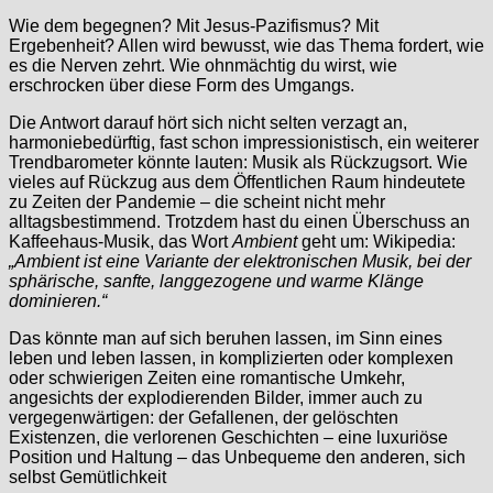
Wie dem begegnen? Mit Jesus-Pazifismus? Mit
Ergebenheit? Allen wird bewusst, wie das Thema fordert, wie
es die Nerven zehrt. Wie ohnmächtig du wirst, wie
erschrocken über diese Form des Umgangs.
Die Antwort darauf hört sich nicht selten verzagt an,
harmoniebedürftig, fast schon impressionistisch, ein weiterer
Trendbarometer könnte lauten: Musik als Rückzugsort. Wie
vieles auf Rückzug aus dem Öffentlichen Raum hindeutete
zu Zeiten der Pandemie – die scheint nicht mehr
alltagsbestimmend. Trotzdem hast du einen Überschuss an
Kaffeehaus-Musik, das Wort
Ambient
geht um: Wikipedia:
„Ambient ist eine Variante der elektronischen Musik, bei der
sphärische, sanfte, langgezogene und warme Klänge
dominieren.“
Das könnte man auf sich beruhen lassen, im Sinn eines
leben und leben lassen, in komplizierten oder komplexen
oder schwierigen Zeiten eine romantische Umkehr,
angesichts der explodierenden Bilder, immer auch zu
vergegenwärtigen: der Gefallenen, der gelöschten
Existenzen, die verlorenen Geschichten – eine luxuriöse
Position und Haltung – das Unbequeme den anderen, sich
selbst Gemütlichkeit