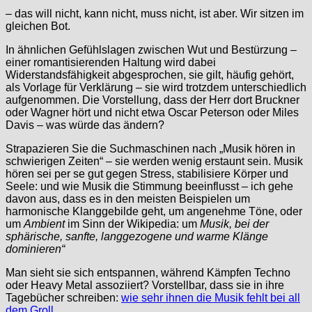
– das will nicht, kann nicht, muss nicht, ist aber. Wir sitzen im
gleichen Bot.
In ähnlichen Gefühlslagen zwischen Wut und Bestürzung –
einer romantisierenden Haltung wird dabei
Widerstandsfähigkeit abgesprochen, sie gilt, häufig gehört,
als Vorlage für Verklärung – sie wird trotzdem unterschiedlich
aufgenommen. Die Vorstellung, dass der Herr dort Bruckner
oder Wagner hört und nicht etwa Oscar Peterson oder Miles
Davis – was würde das ändern?
Strapazieren Sie die Suchmaschinen nach „Musik hören in
schwierigen Zeiten“ – sie werden wenig erstaunt sein. Musik
hören sei per se gut gegen Stress, stabilisiere Körper und
Seele: und wie Musik die Stimmung beeinflusst – ich gehe
davon aus, dass es in den meisten Beispielen um
harmonische Klanggebilde geht, um angenehme Töne, oder
um
Ambient
im Sinn der Wikipedia: um
Musik, bei der
sphärische, sanfte, langgezogene und warme Klänge
dominieren“
Man sieht sie sich entspannen, während Kämpfen Techno
oder Heavy Metal assoziiert? Vorstellbar, dass sie in ihre
Tagebücher schreiben:
wie sehr ihnen die Musik fehlt bei all
dem Groll
.