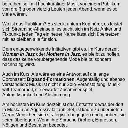
betreiben soll mit hochkarätiger Musik vor einem Publikum
von dreißig oder vierzig Leuten jeden Abend, wenn es so
viele wären.“
Wo ist das Publikum? Es steckt unterm Kopfhörer, es leistet
sich Streaming-Alleinsein, es sucht sich im Netz Anker und
Fixpunkt, jeden Tag ein neuer Name lässt sich übersetzen
mit: es bleiben alle für sich.
Dem entgegenwirkende Initiativen gibt es, im Kurs derzeit
Woman in Jazz
oder
Mothers in Jazz,
es bleibt zu hoffen,
dass das keine vorübergehende Mode bleibt, sondern
nachhaltig wirkt.
Auch im Kurs: Als wäre es eine Antwort auf die lange
Coronazeit:
Bigband-Formationen
. Augenfällig und ebenso
verständlich: Musik ist nicht nur Solo-Veranstaltung, Musik
will Teamarbeit, sie erwartet Zusammenspiel,
Aufmerksamkeit und Abstimmung.
Am höchsten im Kurs derzeit ist das Entsetzen: was der dort
in Moskau an Aggressivität anbietet, ist kaum zu überbieten.
Wenn Menschen sich strategisch begegnen und glauben, sie
seien überlegen. Wenn ihre Sprache Drohen, Erpressen,
Nötigen und Bestrafen bedeutet.