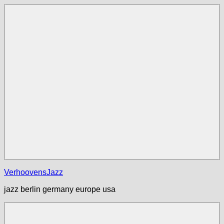
Zum
Inhalt
springen
Menü
VerhoovensJazz
jazz berlin germany europe usa