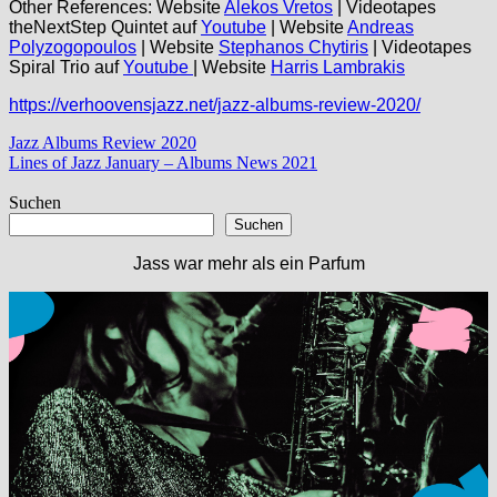
Other References: Website
Alekos Vretos
| Videotapes
theNextStep Quintet auf
Youtube
| Website
Andreas
Polyzogopoulos
| Website
Stephanos Chytiris
| Videotapes
Spiral Trio auf
Youtube
| Website
Harris Lambrakis
https://verhoovensjazz.net/jazz-albums-review-2020/
Beitragsnavigation
Vorheriger
Jazz Albums Review 2020
Beitrag:
Nächster
Lines of Jazz January – Albums News 2021
Beitrag:
Suchen
Suchen
Jass war mehr als ein Parfum