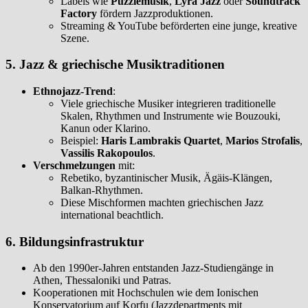
Labels wie
Puzzlemusik
,
Lyra Jazz
oder
Soundtrack
Factory
fördern Jazzproduktionen.
Streaming & YouTube beförderten eine junge, kreative
Szene.
5. Jazz & griechische Musiktraditionen
Ethnojazz-Trend
:
Viele griechische Musiker integrieren traditionelle
Skalen, Rhythmen und Instrumente wie Bouzouki,
Kanun oder Klarino.
Beispiel:
Haris Lambrakis Quartet
,
Marios Strofalis
,
Vassilis Rakopoulos
.
Verschmelzungen
mit:
Rebetiko, byzantinischer Musik, Ägäis-Klängen,
Balkan-Rhythmen.
Diese Mischformen machten griechischen Jazz
international beachtlich.
6. Bildungsinfrastruktur
Ab den 1990er-Jahren entstanden Jazz-Studiengänge in
Athen, Thessaloniki und Patras.
Kooperationen mit Hochschulen wie dem Ionischen
Konservatorium auf Korfu (Jazzdepartments mit