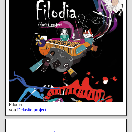
Filodia
von
Delasito project