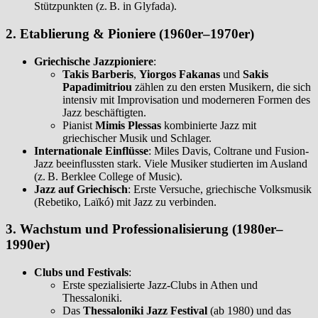
Stützpunkten (z. B. in Glyfada).
2. Etablierung & Pioniere (1960er–1970er)
Griechische Jazzpioniere
:
Takis Barberis
,
Yiorgos Fakanas
und
Sakis
Papadimitriou
zählen zu den ersten Musikern, die sich
intensiv mit Improvisation und moderneren Formen des
Jazz beschäftigten.
Pianist
Mimis Plessas
kombinierte Jazz mit
griechischer Musik und Schlager.
Internationale Einflüsse
: Miles Davis, Coltrane und Fusion-
Jazz beeinflussten stark. Viele Musiker studierten im Ausland
(z. B. Berklee College of Music).
Jazz auf Griechisch
: Erste Versuche, griechische Volksmusik
(Rebetiko, Laïkó) mit Jazz zu verbinden.
3. Wachstum und Professionalisierung (1980er–
1990er)
Clubs und Festivals
:
Erste spezialisierte Jazz-Clubs in Athen und
Thessaloniki.
Das
Thessaloniki Jazz Festival
(ab 1980) und das