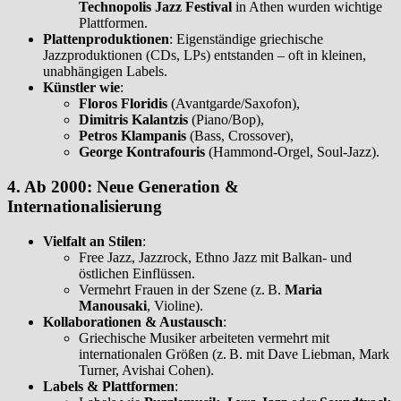
Technopolis Jazz Festival
in Athen wurden wichtige
Plattformen.
Plattenproduktionen
: Eigenständige griechische
Jazzproduktionen (CDs, LPs) entstanden – oft in kleinen,
unabhängigen Labels.
Künstler wie
:
Floros Floridis
(Avantgarde/Saxofon),
Dimitris Kalantzis
(Piano/Bop),
Petros Klampanis
(Bass, Crossover),
George Kontrafouris
(Hammond-Orgel, Soul-Jazz).
4. Ab 2000: Neue Generation &
Internationalisierung
Vielfalt an Stilen
:
Free Jazz, Jazzrock, Ethno Jazz mit Balkan- und
östlichen Einflüssen.
Vermehrt Frauen in der Szene (z. B.
Maria
Manousaki
, Violine).
Kollaborationen & Austausch
:
Griechische Musiker arbeiteten vermehrt mit
internationalen Größen (z. B. mit Dave Liebman, Mark
Turner, Avishai Cohen).
Labels & Plattformen
: