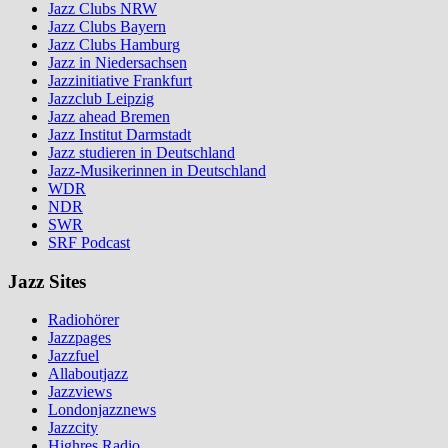
Jazz Clubs NRW
Jazz Clubs Bayern
Jazz Clubs Hamburg
Jazz in Niedersachsen
Jazzinitiative Frankfurt
Jazzclub Leipzig
Jazz ahead Bremen
Jazz Institut Darmstadt
Jazz studieren in Deutschland
Jazz-Musikerinnen in Deutschland
WDR
NDR
SWR
SRF Podcast
Jazz Sites
Radiohörer
Jazzpages
Jazzfuel
Allaboutjazz
Jazzviews
Londonjazznews
Jazzcity
Highres Radio