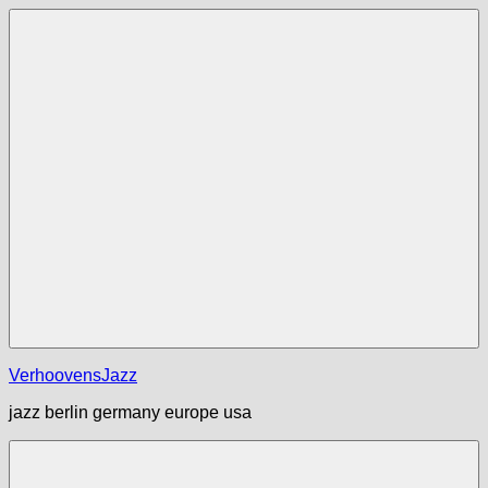
Zum
Inhalt
springen
Menü
VerhoovensJazz
jazz berlin germany europe usa