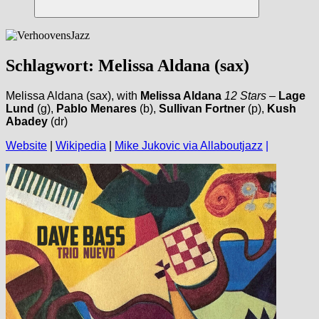
Suchen
Schlagwort:
Melissa Aldana (sax)
Melissa Aldana (sax), with
Melissa Aldana
12 Stars
–
Lage
Lund
(g),
Pablo Menares
(b),
Sullivan Fortner
(p),
Kush
Abadey
(dr)
Website
|
Wikipedia
|
Mike Jukovic via Allaboutjazz
|