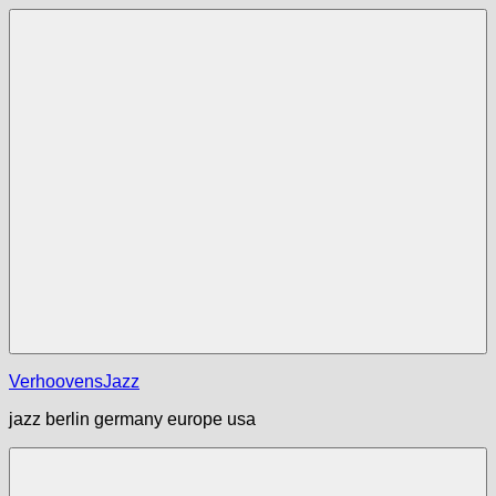
Zum
Inhalt
springen
Menü
VerhoovensJazz
jazz berlin germany europe usa