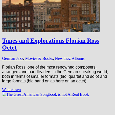
Tunes and Explorations Florian Ross
Octet
German Jazz
,
Movies & Books
,
New Jazz Albums
Florian Ross, one of the most renowned composers,
arrangers and bandleaders in the German-speaking world,
both in terms of smaller formats (trio, quartet and solo) and
large formats (big band or, as here on an octet)
Weiterlesen