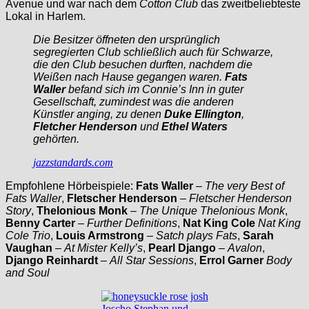
Avenue und war nach dem
Cotton Club
das zweitbeliebteste
Lokal in Harlem.
Die Besitzer öffneten den ursprünglich
segregierten Club schließlich auch für Schwarze,
die den Club besuchen durften, nachdem die
Weißen nach Hause gegangen waren.
Fats
Waller
befand sich im Connie’s Inn in guter
Gesellschaft, zumindest was die anderen
Künstler anging, zu denen
Duke Ellington
,
Fletcher Henderson
und
Ethel Waters
gehörten.
jazzstandards.com
Empfohlene Hörbeispiele:
Fats Waller
–
The very Best of
Fats Waller
,
Fletscher Henderson
–
Fletscher Henderson
Story
,
Thelonious Monk
–
The Unique Thelonious Monk
,
Benny Carter
–
Further Definitions
,
Nat King Cole
Nat King
Cole Trio
,
Louis Armstrong
–
Satch plays Fats
,
Sarah
Vaughan
–
At Mister Kelly’s
,
Pearl Django
–
Avalon
,
Django Reinhardt
–
All Star Sessions
,
Errol Garner
Body
and Soul
Joscho Stephan und