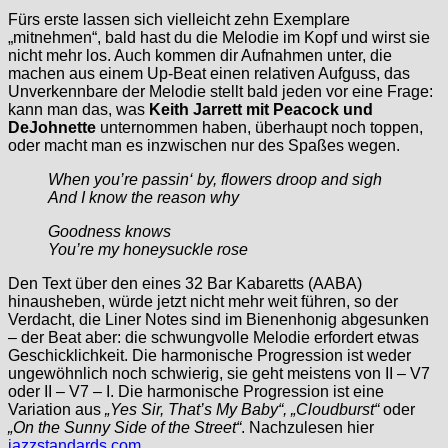
Fürs erste lassen sich vielleicht zehn Exemplare
„mitnehmen“, bald hast du die Melodie im Kopf und wirst sie
nicht mehr los. Auch kommen dir Aufnahmen unter, die
machen aus einem Up-Beat einen relativen Aufguss, das
Unverkennbare der Melodie stellt bald jeden vor eine Frage:
kann man das, was
Keith Jarrett mit Peacock und
DeJohnette
unternommen haben, überhaupt noch toppen,
oder macht man es inzwischen nur des Spaßes wegen.
When you’re passin‘ by, flowers droop and sigh
And I know the reason why
Goodness knows
You’re my honeysuckle rose
Den Text über den eines 32 Bar Kabaretts (AABA)
hinausheben, würde jetzt nicht mehr weit führen, so der
Verdacht, die Liner Notes sind im Bienenhonig abgesunken
– der Beat aber: die schwungvolle Melodie erfordert etwas
Geschicklichkeit. Die harmonische Progression ist weder
ungewöhnlich noch schwierig, sie geht meistens von II – V7
oder II – V7 – I. Die harmonische Progression ist eine
Variation aus
„Yes Sir, That’s My Baby“, „Cloudburst“
oder
„On the Sunny Side of the Street“
. Nachzulesen hier
jazzstandards.com
.