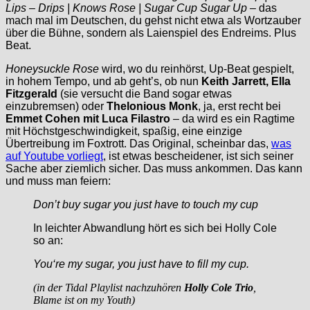
Lips – Drips | Knows Rose | Sugar Cup Sugar Up
– das
mach mal im Deutschen, du gehst nicht etwa als Wortzauber
über die Bühne, sondern als Laienspiel des Endreims. Plus
Beat.
Honeysuckle Rose
wird, wo du reinhörst, Up-Beat gespielt,
in hohem Tempo, und ab geht’s, ob nun
Keith Jarrett, Ella
Fitzgerald
(sie versucht die Band sogar etwas
einzubremsen) oder
Thelonious Monk
, ja, erst recht bei
Emmet Cohen mit Luca Filastro
– da wird es ein Ragtime
mit Höchstgeschwindigkeit, spaßig, eine einzige
Übertreibung im Foxtrott. Das Original, scheinbar das,
was
auf Youtube vorliegt
, ist etwas bescheidener, ist sich seiner
Sache aber ziemlich sicher. Das muss ankommen. Das kann
und muss man feiern:
Don’t buy sugar you just have to touch my cup
In leichter Abwandlung hört es sich bei Holly Cole
so an:
You‘re my sugar, you just have to fill my cup.
(in der Tidal Playlist nachzuhören
Holly Cole Trio
,
Blame ist on my Youth
)