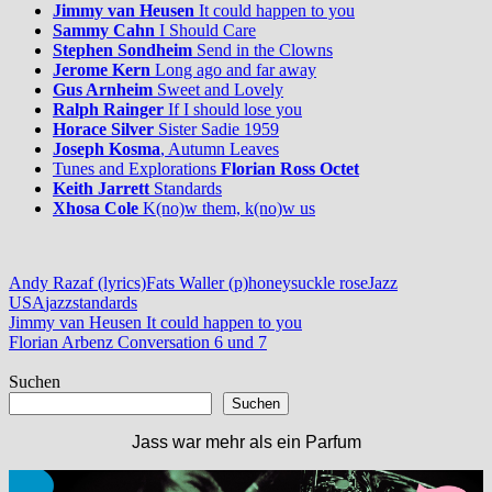
Jimmy van Heusen
It could happen to you
Sammy Cahn
I Should Care
Stephen Sondheim
Send in the Clowns
Jerome Kern
Long ago and far away
Gus Arnheim
Sweet and Lovely
Ralph Rainger
If I should lose you
Horace Silver
Sister Sadie 1959
Joseph Kosma
, Autumn Leaves
Tunes and Explorations
Florian Ross Octet
Keith Jarrett
Standards
Xhosa Cole
K(no)w them, k(no)w us
Andy Razaf (lyrics)
Fats Waller (p)
honeysuckle rose
Jazz
USA
jazzstandards
Beitragsnavigation
Vorheriger
Jimmy van Heusen It could happen to you
Beitrag:
Nächster
Florian Arbenz Conversation 6 und 7
Beitrag:
Suchen
Suchen
Jass war mehr als ein Parfum