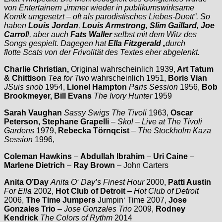
von Entertainern „immer wieder in publikumswirksame
Komik umgesetzt – oft als parodistisches Liebes-Duett“. So
haben
Louis Jordan
,
Louis Armstrong
,
Slim Gaillard
,
Joe
Carrol
l, aber auch
Fats Waller
selbst mit dem Witz des
Songs gespielt. Dagegen hat
Ella Fitzgerald
„durch
flotte Scats von der Frivolität des Textes eher abgelenkt.
Charlie Christian,
Original wahrscheinlich 1939,
Art Tatum
& Chittison
Tea for Two
wahrscheinlich 1951,
Boris Vian
JSuis snob
1954,
Lionel Hampton
Paris Session
1956,
Bob
Brookmeyer, Bill Evans
The Ivory Hunter
1959
Sarah Vaughan
Sassy Swigs The Tivoli
1963,
Oscar
Peterson, Stephane Grapelli
–
Skol – Live at The Tivoli
Gardens
1979,
Rebecka Törnqcist
–
The Stockholm Kaza
Session
1996,
Coleman Hawkins
–
Abdullah Ibrahim
–
Uri Caine
–
Marlene Dietrich
–
Ray Brown
– John Carters
Anita O’Day
Anita O‘ Day’s Finest Hour
2000,
Patti Austin
For Ella
2002,
Hot Club of Detroit
–
Hot Club of Detroit
2006,
The Time Jumpers
Jumpin‘ Time 2007,
Jose
Gonzales Trio
–
Jose Gonzales Trio
2009,
Rodney
Kendrick
The Colors of Rythm
2014