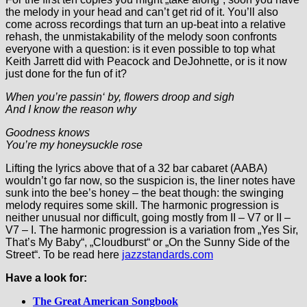
the melody in your head and can’t get rid of it. You’ll also
come across recordings that turn an up-beat into a relative
rehash, the unmistakability of the melody soon confronts
everyone with a question: is it even possible to top what
Keith Jarrett did with Peacock and DeJohnette, or is it now
just done for the fun of it?
When you’re passin‘ by, flowers droop and sigh
And I know the reason why
Goodness knows
You’re my honeysuckle rose
Lifting the lyrics above that of a 32 bar cabaret (AABA)
wouldn’t go far now, so the suspicion is, the liner notes have
sunk into the bee’s honey – the beat though: the swinging
melody requires some skill. The harmonic progression is
neither unusual nor difficult, going mostly from II – V7 or II –
V7 – I. The harmonic progression is a variation from „Yes Sir,
That’s My Baby“, „Cloudburst“ or „On the Sunny Side of the
Street“. To be read here
jazzstandards.com
Have a look for:
The Great American Songbook