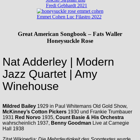
Fredi Gebhardt 2021
Emmet Cohen Luc Filastro 2022
Great American Songbook
– Fats Waller
Honeysuckle Rose
Nat Adderley | Modern
Jazz Quartet | Amy
Winehouse
Mildred Bailey
1929 in Paul Whitemans Old Gold Show,
McKinney’s Cotton Pickers
1930 und Frankie Trumbauer
1931
Red Norvo
1935,
Count Basie & His Orchestra
wahrscheinlich 1937,
Benny Goodman
Live at Carnegie
Hall 1938
Zitat Wikipedia:
Die Mehrdeutigkeit des Songtextes wurde