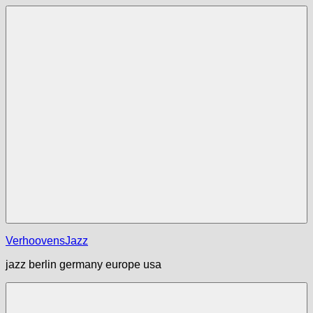
Zum
Inhalt
springen
Menü
VerhoovensJazz
jazz berlin germany europe usa