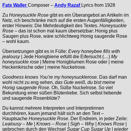
Fats Waller
Composer –
Andy Razaf
Lyrics from 1928
Zu
Honeysuckle Rose
gibt es ein Überangebot an Artikeln im
Netz, ich beschränke mich auf die ersten Augenfälligkeiten,
erster Hinweis: Die Mehrdeutigkeit des Textes.
Honeysuckle
Rose
– das ist schon mal kaum übersetzbar: Honig plus
Saugen plus Rose, wäre schlichtweg Honig saugende Rose
– wohl kaum.
Übersetzungen gibt es in Fülle:
Every honeybee fills with
jealousy
| Jede Honigbiene erfüllt die Eifersucht (…)
My
honeysuckle rose
| Meine Honigblumen Rose oder | meine
Heckenkirsche oder | meine Nuckelrose.
Goodness knows You’re my honeysucklerose.
Das darf man
wohl nicht zu eng sehen,
das Gute weiß, du bist meine
Honig saugende Rose.
Oh, Süße Nuckelrose. So viel
Bekundung einer süßen Blütenliebe. Sich selbst liebende
und saugende Rosenblüte?
Du kannst mehrere Interpreten und Interpretinnen
durchhören, kaum jemand hält sich an den Text –
Hauptsache
Honeysuckle Rose
. Der Endreim, in jeder Zeile:
Lealousy – Me | Knows – Rose | Sigh – Why | Knows Rose |
gebrochen durch den Wechsel
Sugar Cup Sugar Up | wieder