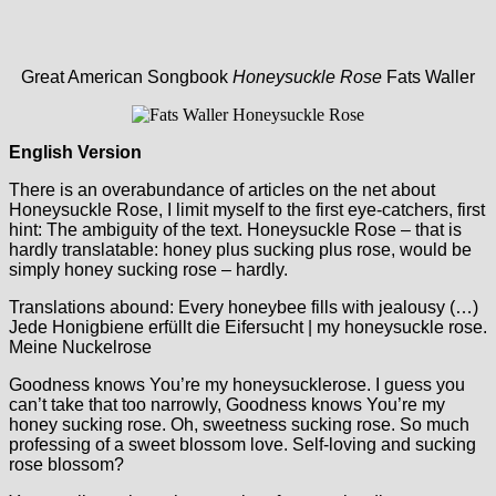
Great American Songbook
Honeysuckle Rose
Fats Waller
English Version
There is an overabundance of articles on the net about
Honeysuckle Rose, I limit myself to the first eye-catchers, first
hint: The ambiguity of the text. Honeysuckle Rose – that is
hardly translatable: honey plus sucking plus rose, would be
simply honey sucking rose – hardly.
Translations abound: Every honeybee fills with jealousy (…)
Jede Honigbiene erfüllt die Eifersucht | my honeysuckle rose.
Meine Nuckelrose
Goodness knows You’re my honeysucklerose. I guess you
can’t take that too narrowly, Goodness knows You’re my
honey sucking rose. Oh, sweetness sucking rose. So much
professing of a sweet blossom love. Self-loving and sucking
rose blossom?