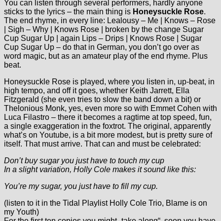
You can listen through several performers, hardly anyone
sticks to the lyrics – the main thing is
Honeysuckle Rose
.
The end rhyme, in every line: Lealousy – Me | Knows – Rose
| Sigh – Why | Knows Rose | broken by the change Sugar
Cup Sugar Up | again Lips – Drips | Knows Rose | Sugar
Cup Sugar Up – do that in German, you don’t go over as
word magic, but as an amateur play of the end rhyme. Plus
beat.
Honeysuckle Rose is played, where you listen in, up-beat, in
high tempo, and off it goes, whether Keith Jarrett, Ella
Fitzgerald (she even tries to slow the band down a bit) or
Thelonious Monk, yes, even more so with Emmet Cohen with
Luca Filastro – there it becomes a ragtime at top speed, fun,
a single exaggeration in the foxtrot. The original, apparently
what’s on Youtube, is a bit more modest, but is pretty sure of
itself. That must arrive. That can and must be celebrated:
Don’t buy sugar you just have to touch my cup
In a slight variation, Holly Cole makes it sound like this:
You’re my sugar, you just have to fill my cup.
(listen to it in the Tidal Playlist Holly Cole Trio, Blame is on
my Youth)
For the first ten copies you might „take along“, soon you have