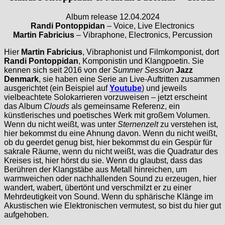
Album release 12.04.2024
Randi Pontoppidan
– Voice, Live Electronics
Martin Fabricius
– Vibraphone, Electronics, Percussion
Hier
Martin Fabricius
, Vibraphonist und Filmkomponist, dort
Randi Pontoppidan
, Komponistin und Klangpoetin. Sie
kennen sich seit 2016 von der
Summer Session
Jazz
Denmark
, sie haben eine Serie an Live-Auftritten zusammen
ausgerichtet (ein Beispiel auf
Youtube
) und jeweils
vielbeachtete Solokarrieren vorzuweisen – jetzt erscheint
das Album
Clouds
als gemeinsame Referenz, ein
künstlerisches und poetisches Werk mit großem Volumen.
Wenn du nicht weißt, was unter
Sternenzelt
zu verstehen ist,
hier bekommst du eine Ahnung davon. Wenn du nicht weißt,
ob du geerdet genug bist, hier bekommst du ein Gespür für
sakrale Räume, wenn du nicht weißt, was die Quadratur des
Kreises ist, hier hörst du sie. Wenn du glaubst, dass das
Berühren der Klangstäbe aus Metall hinreichen, um
warmweichen oder nachhallenden Sound zu erzeugen, hier
wandert, wabert, übertönt und verschmilzt er zu einer
Mehrdeutigkeit von Sound. Wenn du sphärische Klänge im
Akustischen wie Elektronischen vermutest, so bist du hier gut
aufgehoben.