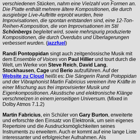
verschiedenen Stücken, nahm eine Vielzahl von Formen an.
Die Platte enthält mehrere ältere Kompositionen, die durch
ausgiebige Live-Auftritte erprobt wurden, freie
Improvisationen, die spontan entstanden sind, eine 12-Ton-
Reihen-Komposition, die von Improvisationen im Stil
Schönbergs
begleitet wird, sowie mehrspurig produzierte
Kompositionen, die durch Overdubs und Überlagerungen
verbessert wurden.
(
jazzfuel
)
Randi Pontoppidan
singt auch zeitgenössische Musik mit
dem E
nsemble of Voices
von
Paul Hillier
und tourt durch die
Welt, um Werke von
Steve Reich
,
David Lang
,
Stockhausen
,
Cage
und
Berio
aufzuführen. Auf der
Website zu Cloud
heißt es:
Die Sängerin Randi Potoppidan
und der Vibraphonist Martin Fabricius vereinen ihre Kräfte in
einer Mischung aus frei improvisierter Musik und
Eigenkompositionen. Akustische und elektronische Klänge
verschmelzen in einem jenseitigen Universum.
(Mixed in
Dolby Atmos 7.1.2)
Martin Fabricius
, ein Schüler von
Gary Burton
, erweiterte
und erforschte den Einsatz von Elektronik, um sein eigenes
Repertoire und die Ausdrucksmöglichkeiten seines
Instruments zu erweitern. Auch er kommt auf eine lange Liste
interessanter und erfolgreicher Aufnahmen. Als