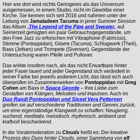
Hier wie dort wird nichts Geringeres als das Universum
ausgemessen, in einem Studio, nicht im Gewölbe einer
Kirche. Sie kennen sich seit 2016 und nahmen unter der
Leitung von
Jamaladeen Tacuma
in jener
Summer Session
das Album
„
The Legend of the Pipe and Sweater
„
auf
.
Seinerzeit genügten ein paar Gebrauchsgegenstände, um
den Free Jazz zu erforschen mit Vibraphone (Fabricius),
Stimme (Pontoppidan), Gitarre (Tacuma), Schlagwerk (Theil),
Bass (Jefsen) und Trompete (Siversen). Gegenstände der
Untersuchung waren Pfeife und Pullover.
Das wirkte insofern nach, als das nicht Erwartbare hinter
jeder Faser lauert und jeder Gegenstand sich verändert in
seiner Farbe bei jeweils anderem Licht, das lässt sich auch
überprüfen im Zusammenwirken von
Pontoppidan
mit
Greg
Cohen
am Bass in
Space Georde
– ihre
Liebe zum
Gestalten von Klängen, Melodien und Impulsen
. Auch im
Duo Randi Pontoppidan und Sissel Vera Pettersen
greifen sie auf verschiedene Traditionen und Genres zurück,
um eine eigenständige Klangwelt zu schaffen: Neugierig,
suchend, meditativ. melodisch, rhythmisch, ambient und
kraftvoll beschwörend.
In der Vorabmoderation zu
Clouds
heißt es:
Der kreative
Prozess des Duos hinter Clouds, einer Sammlung von
elf