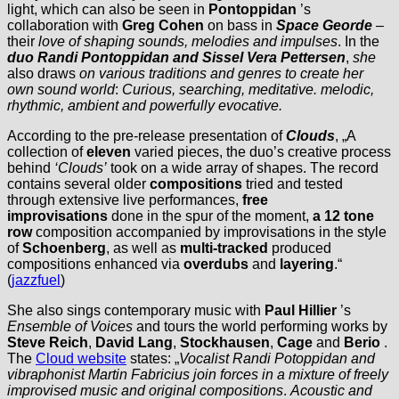
light, which can also be seen in
Pontoppidan
’s
collaboration with
Greg Cohen
on bass in
Space Georde
–
their
love of shaping sounds, melodies and impulses
. In the
duo Randi Pontoppidan and Sissel Vera Pettersen
,
she
also draws
on various traditions and genres to create her
own sound world
:
Curious, searching, meditative. melodic,
rhythmic, ambient and powerfully evocative.
According to the pre-release presentation of
Clouds
, „A
collection of
eleven
varied pieces, the duo’s creative process
behind
‘Clouds’
took on a wide array of shapes. The record
contains several older
compositions
tried and tested
through extensive live performances,
free
improvisations
done in the spur of the moment,
a 12 tone
row
composition accompanied by improvisations in the style
of
Schoenberg
, as well as
multi-tracked
produced
compositions enhanced via
overdubs
and
layering
.“
(
jazzfuel
)
She also sings contemporary music with
Paul Hillier
’s
Ensemble of Voices
and tours the world performing works by
Steve Reich
,
David Lang
,
Stockhausen
,
Cage
and
Berio
.
The
Cloud website
states: „
Vocalist Randi Potoppidan and
vibraphonist Martin Fabricius join forces in a mixture of freely
improvised music and original compositions
.
Acoustic and