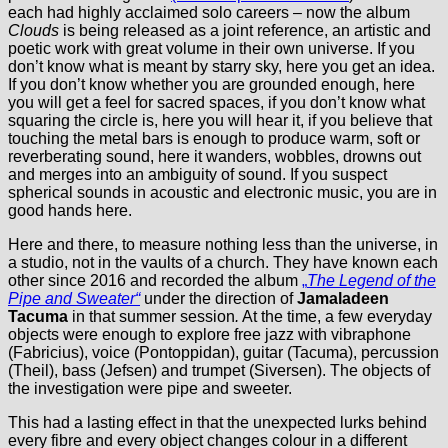
each had highly acclaimed solo careers – now the album
Clouds
is being released as a joint reference, an artistic and
poetic work with great volume in their own universe. If you
don’t know what is meant by starry sky, here you get an idea.
If you don’t know whether you are grounded enough, here
you will get a feel for sacred spaces, if you don’t know what
squaring the circle is, here you will hear it, if you believe that
touching the metal bars is enough to produce warm, soft or
reverberating sound, here it wanders, wobbles, drowns out
and merges into an ambiguity of sound. If you suspect
spherical sounds in acoustic and electronic music, you are in
good hands here.
Here and there, to measure nothing less than the universe, in
a studio, not in the vaults of a church. They have known each
other since 2016 and recorded the album
„
The Legend of the
Pipe and Sweater“
under the direction of
Jamaladeen
Tacuma
in that summer session
.
At the time, a few everyday
objects were enough to explore free jazz with vibraphone
(Fabricius), voice (Pontoppidan), guitar (Tacuma), percussion
(Theil), bass (Jefsen) and trumpet (Siversen). The objects of
the investigation were pipe and sweeter.
This had a lasting effect in that the unexpected lurks behind
every fibre and every object changes colour in a different