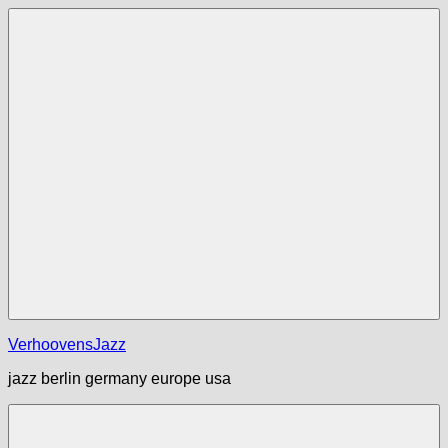
Zum
Inhalt
springen
Menü
VerhoovensJazz
jazz berlin germany europe usa