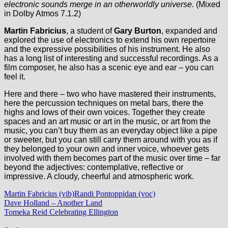
electronic sounds merge in an otherworldly universe.
(Mixed
in Dolby Atmos 7.1.2)
Martin Fabricius
, a student of
Gary Burton
, expanded and
explored the use of electronics to extend his own repertoire
and the expressive possibilities of his instrument. He also
has a long list of interesting and successful recordings. As a
film composer, he also has a scenic eye and ear – you can
feel it.
Here and there – two who have mastered their instruments,
here the percussion techniques on metal bars, there the
highs and lows of their own voices. Together they create
spaces and an art music or art in the music, or art from the
music, you can’t buy them as an everyday object like a pipe
or sweeter, but you can still carry them around with you as if
they belonged to your own and inner voice, whoever gets
involved with them becomes part of the music over time – far
beyond the adjectives: contemplative, reflective or
impressive. A cloudy, cheerful and atmospheric work.
Martin Fabricius (vib)
Randi Pontoppidan (voc)
Beitragsnavigation
Vorheriger
Dave Holland – Another Land
Beitrag:
Nächster
Tomeka Reid Celebrating Ellington
Beitrag: