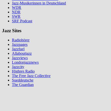
Jazz-Musikerinnen in Deutschland
WDR
NDR
SWR
SRF Podcast
Jazz Sites
Radiohörer
Jazzpages
Jazzfuel
Allaboutjazz
Jazzviews
Londonjazznews
Jazzcity
Highres Radio
The Free Jazz Collective
Sueddeutsche
The Guardian